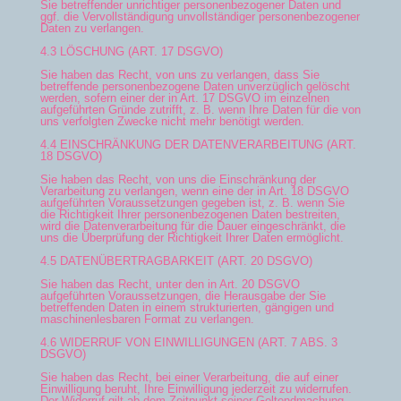
Sie betreffender unrichtiger personenbezogener Daten und
ggf. die Vervollständigung unvollständiger personenbezogener
Daten zu verlangen.
4.3 LÖSCHUNG (ART. 17 DSGVO)
Sie haben das Recht, von uns zu verlangen, dass Sie
betreffende personenbezogene Daten unverzüglich gelöscht
werden, sofern einer der in Art. 17 DSGVO im einzelnen
aufgeführten Gründe zutrifft, z. B. wenn Ihre Daten für die von
uns verfolgten Zwecke nicht mehr benötigt werden.
4.4 EINSCHRÄNKUNG DER DATENVERARBEITUNG (ART.
18 DSGVO)
Sie haben das Recht, von uns die Einschränkung der
Verarbeitung zu verlangen, wenn eine der in Art. 18 DSGVO
aufgeführten Voraussetzungen gegeben ist, z. B. wenn Sie
die Richtigkeit Ihrer personenbezogenen Daten bestreiten,
wird die Datenverarbeitung für die Dauer eingeschränkt, die
uns die Überprüfung der Richtigkeit Ihrer Daten ermöglicht.
4.5 DATENÜBERTRAGBARKEIT (ART. 20 DSGVO)
Sie haben das Recht, unter den in Art. 20 DSGVO
aufgeführten Voraussetzungen, die Herausgabe der Sie
betreffenden Daten in einem strukturierten, gängigen und
maschinenlesbaren Format zu verlangen.
4.6 WIDERRUF VON EINWILLIGUNGEN (ART. 7 ABS. 3
DSGVO)
Sie haben das Recht, bei einer Verarbeitung, die auf einer
Einwilligung beruht, Ihre Einwilligung jederzeit zu widerrufen.
Der Widerruf gilt ab dem Zeitpunkt seiner Geltendmachung.