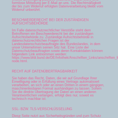
formlose Mitteilung per E-Mail an uns. Die Rechtmäßigkeit
der bis zum Widerruf erfolgten Datenverarbeitung bleibt vom
Widerruf unberührt.
BESCHWERDERECHT BEI DER ZUSTÄNDIGEN
AUFSICHTSBEHÖRDE
Im Falle datenschutzrechtlicher Verstöße steht dem
Betroffenen ein Beschwerderecht bei der zuständigen
Aufsichtsbehörde zu. Zuständige Aufsichtsbehörde in
datenschutzrechtlichen Fragen ist der
Landesdatenschutzbeauftragte des Bundeslandes, in dem
unser Unternehmen seinen Sitz hat. Eine Liste der
Datenschutzbeauftragten sowie deren Kontaktdaten können
folgendem Link entnommen werden:
https://www.bfdi.bund.de/DE/Infothek/Anschriften_Links/anschriften_l
node.html.
RECHT AUF DATENÜBERTRAGBARKEIT
Sie haben das Recht, Daten, die wir auf Grundlage Ihrer
Einwilligung oder in Erfüllung eines Vertrags automatisiert
verarbeiten, an sich oder an einen Dritten in einem gängigen,
maschinenlesbaren Format aushändigen zu lassen. Sofern
Sie die direkte Übertragung der Daten an einen anderen
Verantwortlichen verlangen, erfolgt dies nur, soweit es
technisch machbar ist.
SSL- BZW. TLS-VERSCHLÜSSELUNG
Diese Seite nutzt aus Sicherheitsgründen und zum Schutz