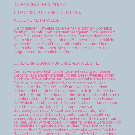
DATENSCHUTZERKLÄRUNG
1. DATENSCHUTZ AUF EINEN BLICK
ALLGEMEINE HINWEISE
Die folgenden Hinweise geben einen einfachen Überblick
darüber, was mit Ihren personenbezogenen Daten passiert,
wenn Sie unsere Website besuchen. Personenbezogene
Daten sind alle Daten, mit denen Sie persönlich identifiziert
werden können. Ausführliche Informationen zum Thema
Datenschutz entnehmen Sie unserer unter diesem Text
aufgeführten Datenschutzerklärung.
DATENERFASSUNG AUF UNSERER WEBSITE
Wer ist verantwortlich für die Datenerfassung auf dieser
Website? Die Datenverarbeitung auf dieser Website erfolgt
durch den Websitebetreiber. Dessen Kontaktdaten können
Sie dem Impressum dieser Website entnehmen. Wie
erfassen wir Ihre Daten? Ihre Daten werden zum einen
dadurch erhoben, dass Sie uns diese mitteilen. Hierbei kann
es sich z.B. um Daten handeln, die Sie in ein Kontaktformular
eingeben. Andere Daten werden automatisch beim Besuch
der Website durch unsere IT-Systeme erfasst. Das sind vor
allem technische Daten (z.B. Internetbrowser,
Betriebssystem oder Uhrzeit des Seitenaufrufs). Die
Erfassung dieser Daten erfolgt automatisch, sobald Sie
unsere Website betreten. Wofür nutzen wir Ihre Daten? Ein
Teil der Daten wird erhoben, um eine fehlerfreie Bereitstellung
der Website zu gewährleisten. Andere Daten können zur
Analyse Ihres Nutzerverhaltens verwendet werden. Welche
Rechte haben Sie bezüglich Ihrer Daten? Sie haben jederzeit